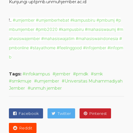
Kunjungi uptpmb.unmuhjember.ac.id
!..
#umjember
#umjemberhebat
#kampusbiru
#pmbumj
#p
mbumjember
#pmb2020
#kampusbiru
#mahasiswaumj
#m
ahasiswajember
#mahasiswajatim
#mahasiswaindonesia
#
pmbonline
#stayathome
#feelinggood
#infojember
#infopm
b
Tags:
infokampus
jember
pmdk
smk
smkmuje
umjember
Universitas Muhammadiyah
Jember
unmuh jember
Facebook
Twitter
Pinterest
Reddit