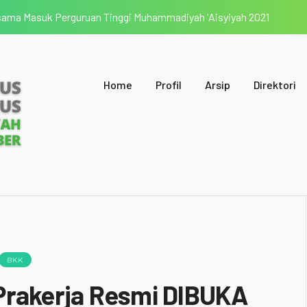
rsama Masuk Perguruan Tinggi Muhammadiyah 'Aisyiyah 2021
Home
Profil
Arsip
Direktori
BKK
Prakerja Resmi DIBUKA