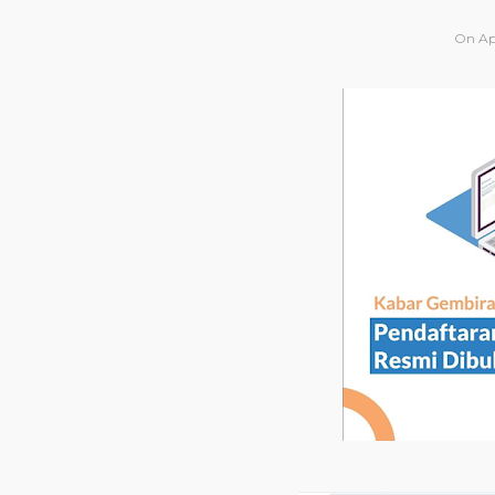
On
Ap