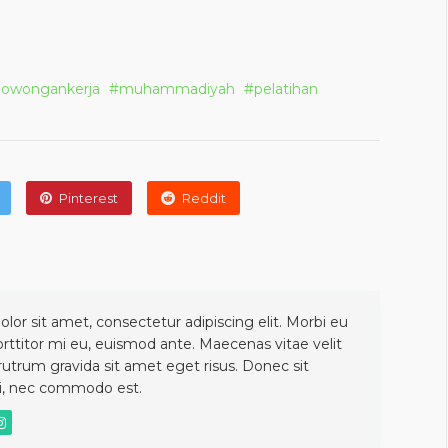
lowongankerja
muhammadiyah
pelatihan
Pinterest
Reddit
or sit amet, consectetur adipiscing elit. Morbi eu
orttitor mi eu, euismod ante. Maecenas vitae velit
 rutrum gravida sit amet eget risus. Donec sit
si, nec commodo est.