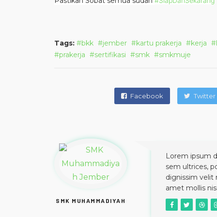
Pastikan Sobat semua sudah
#SiapDariSekarang
Tags:
bkk
jember
kartu prakerja
kerja
prakerja
sertifikasi
smk
smkmuje
Facebook
Twitter
Lorem ipsum dol
sem ultrices, p
dignissim velit
amet mollis ni
SMK MUHAMMADIYAH