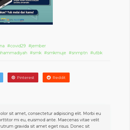
na
covid29
jember
hammadiyah
smk
smkmuje
snmptn
utbk
Pinterest
Reddit
or sit amet, consectetur adipiscing elit. Morbi eu
orttitor mi eu, euismod ante. Maecenas vitae velit
 rutrum gravida sit amet eget risus. Donec sit