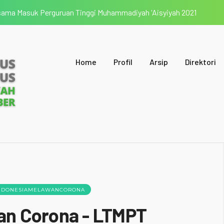
rsama Masuk Perguruan Tinggi Muhammadiyah 'Aisyiyah 2021
Home
Profil
Arsip
Direktori
NDONESIAMELAWANCORONA
an Corona - LTMPT