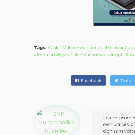
Tags:
CalonMahasiswaIndonesiaMelawanCoro
KontribusiNyataCalonMahasiswa
ltmpt
mu
Facebook
Twitter
Lorem ipsum dol
sem ultrices, p
dignissim velit